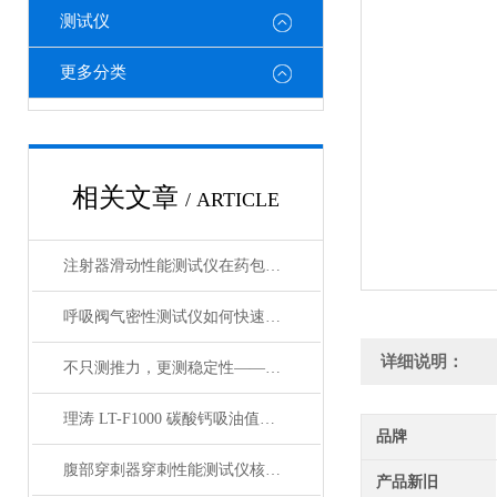
测试仪
更多分类
相关文章
/ ARTICLE
注射器滑动性能测试仪在药包材检测中的应用
呼吸阀气密性测试仪如何快速判断呼吸阀是否失效？
详细说明：
不只测推力，更测稳定性——注射器滑动性能测试仪全面解析
理涛 LT-F1000 碳酸钙吸油值测试仪 介绍说明
品牌
腹部穿刺器穿刺性能测试仪核心测试指标：穿刺力、峰值力、穿透力解析
产品新旧