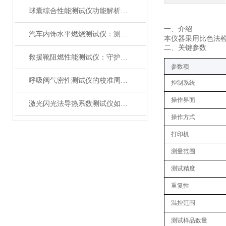
球囊综合性能测试仪功能解析：额定爆破压（RBP）、顺应性、疲劳强度
一、
介绍
汽车内饰水平燃烧测试仪：测试步骤、试样制备与结果判读
本仪器采用比色法
二、关键
参数
救援靴阻燃性能测试仪：守护救援人员足部安全的检测装备
参数项
呼吸阀气密性测试仪的校准周期与重要性
控制系统
操作界面
激光闪光法导热系数测试仪如何征服极端温度下的材料测试？
操作方式
打印机
测量范围
测试精度
重复性
温控范围
测试样品数量