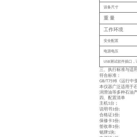
设备尺寸
重
量
工作环境
安全配置
电源电压
测试软件插口，
USB
三、
执行
标准与适
符合标准：
《运行中
GB/T7598
本仪器广泛适用于
润滑油等多种石油
四、配置清单
主机
台；
1
说明书
份
1
;
合格证
份
1
;
保修卡
份
1
;
签收单
份
1
;
铭牌
块
1
;