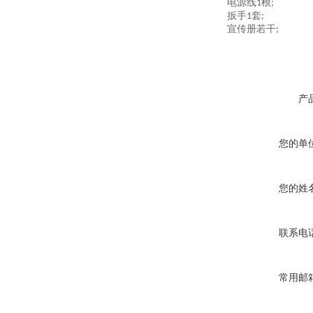
电源线
根
1
;
扳手
套
1
;
宣传册若干
;
产
您的单
您的姓
联系电
常用邮