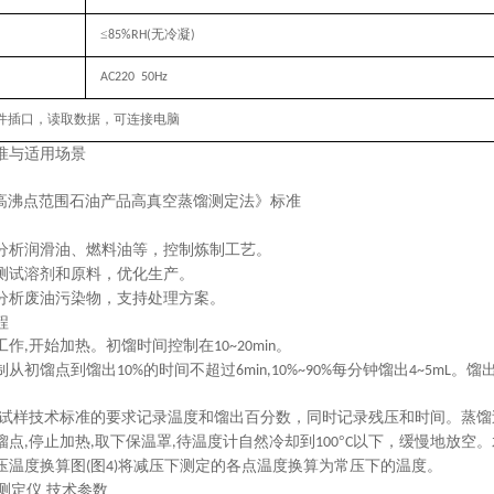
≤
无冷凝
85%RH(
)
AC220
50Hz
件插口，读取数据，可连接电脑
准与适用场景
高沸点范围石油产品高真空蒸馏测定法
》
标准
分析润滑油、燃料油等，控制炼制工艺。
测试溶剂和原料，优化生产。
分析废油污染物，支持处理方案。
程
工作
开始加热。初馏时间控制在
。
,
10~20min
制从初馏点到馏出
的时间不超过
每分钟馏出
。馏
10%
6min,10%~90%
4~5mL
试样技术标准的要求记录温度和馏出百分数，同时记录残压和时间。蒸馏
馏点
停止加热
取下保温罩
待温度计自然冷却到
°
以下，缓慢地放空。
,
,
,
100
C
压温度换算图
图
将减压下测定的各点温度换算为常压下的温度。
(
4)