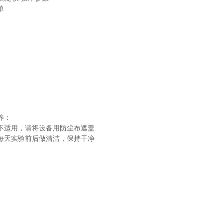
单
养：
不适用，请将设备用防尘布遮盖
每天实验前后做清洁，保持干净