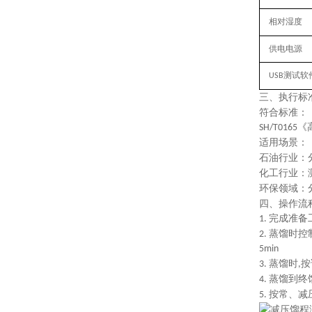
相对湿度
供电电源
测试软
USB
三、
执行
标
符合标准：
《
SH/T0165
适用场景
：
石油行业
：
化工行业
：
环保领域
：
四、
操作流
完成准备
1.
蒸馏时控
2.
5min
蒸馏时
按
3.
,
蒸馏到终
4.
按常、减
5.