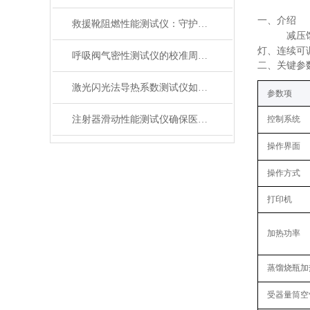
一、
介绍
救援靴阻燃性能测试仪：守护救援人员足部安全的检测装备
减压
灯、连续可
呼吸阀气密性测试仪的校准周期与重要性
二、关键
参
激光闪光法导热系数测试仪如何征服极端温度下的材料测试？
参数项
注射器滑动性能测试仪确保医疗注射安全顺畅
控制系统
操作界面
操作方式
打印机
加热功率
蒸馏烧瓶加
受器量筒空