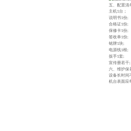
五、配置清
主机
台；
1
说明书
份
1
;
合格证
份
1
;
保修卡
份
1
;
签收单
份
1
;
铭牌
块
1
;
电源线
根
1
;
扳手
套
1
;
宣传册若干
;
六、
维护保
设备长时间
机台表面应