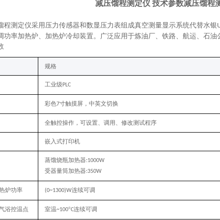
减压馏程测定仪 技术参数
减压馏程
馏程测定仪采用压力传感器和数显压力表组成真空测量显示系统代替水银
调功率加热炉、加热炉冷却装置。广泛应用于炼油厂、铁路、航运、石油
数
规格
工业级
PLC
彩色
寸触摸屏，中英文切换
7
全触控操作，可设置、调用、修改测试程序
嵌入式打印机
蒸馏烧瓶加热器
:1000W
受器量筒加热器
:350W
热炉功率
连续可调
(0~1300)W
气浴控温点
室温
°
连续可调
~100
C