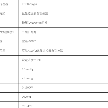
传感器
铂电阻
Pt100
方式
数显控温表自动控温
绝压
汞柱
(0~200)mm
气浴照明灯
节能日光灯
围
室温
°
~360
C
范围
室温
°
数显温控表自动控温
~100
C
;
设定温度士
°
1
C
0.1mm
H
g
<1mmH
g
0-1300W
1000mL
°
°
5
C~45
C