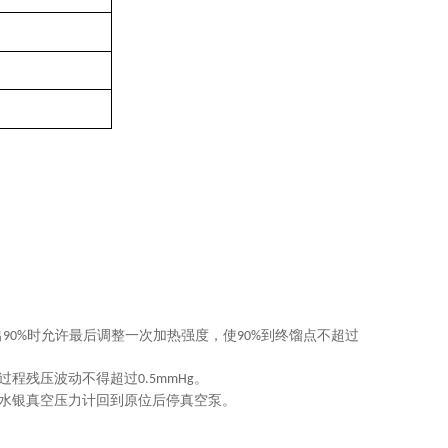
出
时允许最后调整一次加热强度，使
到终馏点不超过
90%
90%
过程残压波动不得超过
。
0.5mmHg
水银真空压力计回到原位后停真空泵。