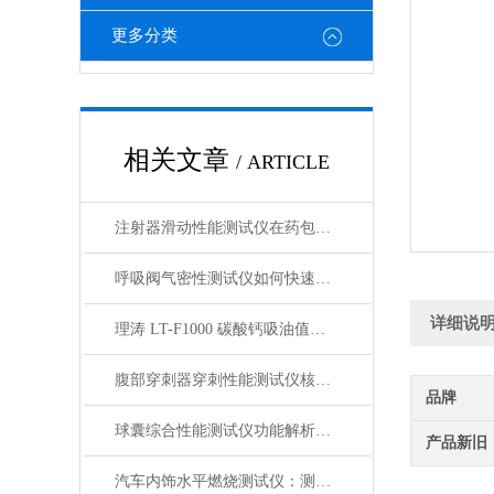
更多分类
相关文章
/ ARTICLE
注射器滑动性能测试仪在药包材检测中的应用
呼吸阀气密性测试仪如何快速判断呼吸阀是否失效？
详细说
理涛 LT-F1000 碳酸钙吸油值测试仪 介绍说明
腹部穿刺器穿刺性能测试仪核心测试指标：穿刺力、峰值力、穿透力解析
品牌
球囊综合性能测试仪功能解析：额定爆破压（RBP）、顺应性、疲劳强度
产品新旧
汽车内饰水平燃烧测试仪：测试步骤、试样制备与结果判读