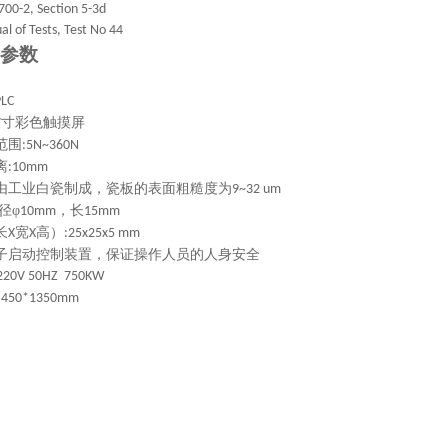
00-2, Section 5-3d
l of Tests, Test No 44
参数
PLC
寸彩色触摸屏
7
范围
:5N~360N
离
:10mm
由工业白瓷制成，瓷板的表面粗糙度为
9~32 um
径φ
，长
10mm
15mm
长
宽
高）
X
X
:25x25x5 mm
子启动控制装置，保证操作人员的人身安全
220V 50HZ 750KW
*450*1350mm