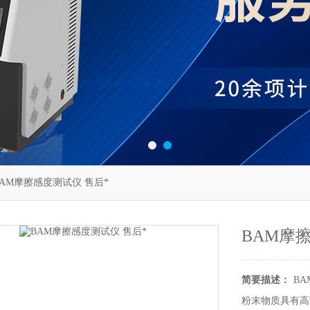
97BAM摩擦感度测试仪 售后*
BAM摩
简要描述：
B
粉末物质具有高