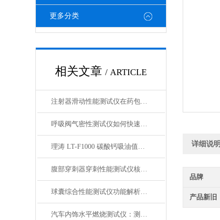
更多分类
相关文章
/ ARTICLE
注射器滑动性能测试仪在药包材检测中的应用
呼吸阀气密性测试仪如何快速判断呼吸阀是否失效？
详细说
理涛 LT-F1000 碳酸钙吸油值测试仪 介绍说明
腹部穿刺器穿刺性能测试仪核心测试指标：穿刺力、峰值力、穿透力解析
品牌
球囊综合性能测试仪功能解析：额定爆破压（RBP）、顺应性、疲劳强度
产品新旧
汽车内饰水平燃烧测试仪：测试步骤、试样制备与结果判读