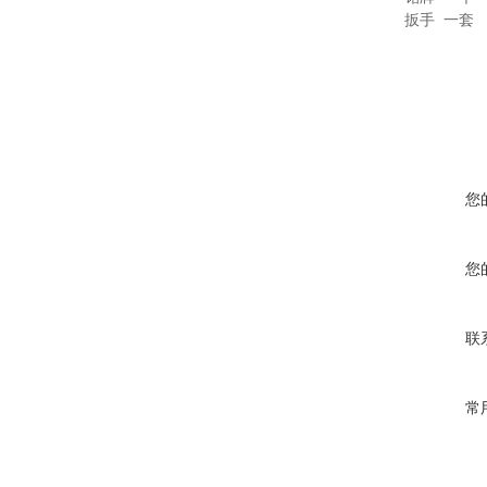
扳手 一套
您
您
联
常