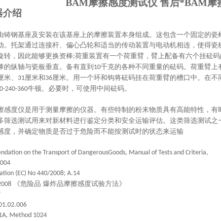
BAM摩擦感度测试仪 售后*
BAM摩
器介绍
由铸钢基座及安装在该基座上的摩擦装置本身组成。这包含一个固定的瓷
动。托架通过连接杆、偏心凸轮和适当的传动装置与电动机相连，使得瓷
旋转，因此能够更换资棒
荷重装置有一个荷重臂，臂上配备有六个挂砝码
;
棒的纵轴与瓷板垂直。备有直到
千克的各种不同重量的砝码。荷重臂上
10
厘米、
厘米和
厘米。用一个环和钩将砝码挂在荷重臂的槽口中。在不
31
36
牛顿。必要时，可使用中间砝码。
0-240-360
擦感度仪是用于测量摩擦的仪器。有些特制的粉末物质具有高能特性，有
多筛选测试用来对新材料进行鉴定分类和安全运输评估。这类筛选测试之
感度，并确定物质是否过于危险而不能按测试时的状态来运输
ation on the Transport of DangerousGoods, Manual of Tests and Criteria,
2004
ation (EC) No 440/2008; A.14
《危险品 爆炸品摩擦感度试验方法》
2008
7
01.02.006
1A, Method 1024