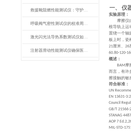
仪
一、
救援靴阻燃性能测试仪：守护救援人员足部安全的检测装备
实验原理
：
摩擦仪
呼吸阀气密性测试仪的校准周期与重要性
根导轨上运
置绕一个轴
激光闪光法导热系数测试仪如何征服极端温度下的材料测试？
板上时，瓷
厘米、
21
26
注射器滑动性能测试仪确保医疗注射安全顺畅
60.80-120-16
概述：
摩
BAM
而言，有许
擦接触的敏
符合标准：
UN Recommend
EN 13631-3:
Council Regul
GB/T 21566-
STANAG 448
AOP 7 Ed.2,2
MIL-STD-175