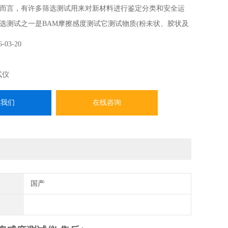
而言，有许多筛选测试用来对新材料进行鉴定分类和安全运
选测试之一是BAM摩擦感度测试它测试物质(粉未状、胶状及
触的敏感度，并确定物质是否过于危险而不能按测试时的状态
6-03-20
试仪
系我们
在线咨询
国产