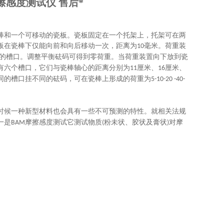
擦感度测试仪 售后*
棒和一个可移动的瓷板。瓷板固定在一个托架上，托架可在两
板在瓷棒下仅能向前和向后移动一次，距离为
毫米。荷重装
10
的槽口。调整平衡砝码可得到零荷重。当荷重装置向下放到瓷
有六个槽口，它们与瓷棒轴心的距离分别为
厘米、
厘米、
11
16
同的槽口挂不同的砝码，可在瓷棒上形成的荷重为
5-10-20 -40-
时候一种新型材料也会具有一些不可预测的特性。就相关法规
一是
摩擦感度测试它测试物质
粉未状、胶状及膏状
对摩
BAM
(
)