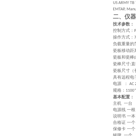
US ARMY TB 7
EMTAP, Manua
二、
仪器
技术参数：
控制方式：
操作方式：
负载重量的
瓷板移动距
瓷板和瓷棒
瓷棒尺寸
直
:
瓷板尺寸（
具有远程电
电源 ：
AC 
规格：
1100
基本配置：
主机 一台
电源线 一根
说明书 一本
合格证 一个
保修卡 一个
铭牌 一个