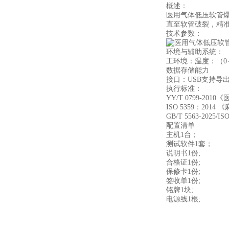
概述：
医用气体低压软管
直至软管破裂，精
技术参数：
环境与辅助系统：
‌工环境‌：温度：（0
‌数据存储能力‌
‌接口‌：USB支持导
‌执行标准：
YY/T 0799-20
ISO 5359：20
GB/T 5563-20
配置清单
主机1台；
测试软件1套；
说明书1份;
合格证1份;
保修卡1份;
签收单1份;
铭牌1块;
电源线1根;