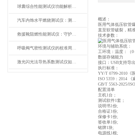
球囊综合性能测试仪功能解析：额定爆破压（RBP）、顺应性、疲劳强度
概述：
汽车内饰水平燃烧测试仪：测试步骤、试样制备与结果判读
医用气体低压软管
直至软管破裂，精
救援靴阻燃性能测试仪：守护救援人员足部安全的检测装备
技术参数：
环境与辅助系统：
呼吸阀气密性测试仪的校准周期与重要性
‌工环境‌：温度：（0
‌数据存储能力‌
激光闪光法导热系数测试仪如何征服极端温度下的材料测试？
‌接口‌：USB支持导
‌执行标准：
YY/T 0799-20
ISO 5359：20
GB/T 5563-20
配置清单
主机1台；
测试软件1套；
说明书1份;
合格证1份;
保修卡1份;
签收单1份;
铭牌1块;
电源线1根;