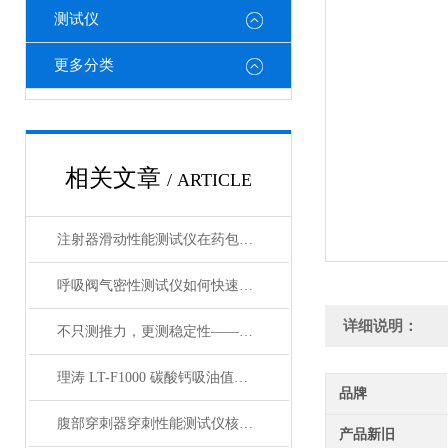
测试仪
更多分类
相关文章
/ ARTICLE
注射器滑动性能测试仪在药包材检测中的应用
呼吸阀气密性测试仪如何快速判断呼吸阀是否失效？
详细说明：
不只测推力，更测稳定性——注射器滑动性能测试仪全面解析
理涛 LT-F1000 碳酸钙吸油值测试仪 介绍说明
品牌
腹部穿刺器穿刺性能测试仪核心测试指标：穿刺力、峰值力、穿透力解析
产品新旧