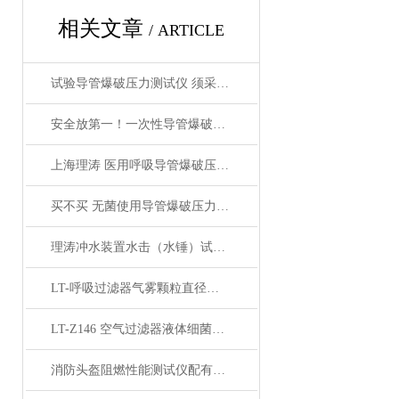
相关文章
/ ARTICLE
试验导管爆破压力测试仪 须采取预防措施和安全防范措施
安全放第一！一次性导管爆破压力测试仪 操作注意事项！
上海理涛 医用呼吸导管爆破压力测试仪 压力范围是多少？
买不买 无菌使用导管爆破压力测试仪 看完这篇再决定！上海理涛！
理涛冲水装置水击（水锤）试验机分析标准
LT-呼吸过滤器气雾颗粒直径测试仪 电子式流量调节 自动控制
LT-Z146 空气过滤器液体细菌截留测试仪 相关知识普及
消防头盔阻燃性能测试仪配有什么技术参数？买人类高质量仪器就来上海理涛