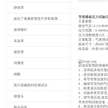
静脉类
导管爆破压力试验
卤化丁基橡胶塞垫片穿刺落屑和穿刺力测试仪
主要参数：
驱动气压
: 0.3-0.8MP
接骨螺钉
压力范围：
0
-
10
MPa
压力读数精度
±1%
主要配置：气液增
采血类
箱体尺寸：高
900*
恒温箱：外形
310-2
腹腔类
球囊类
必须采取预防措施
，
采用临床相关预
1
核酸
，
使试验箱流体温
2
，
将导管座连接到
3
，
确保导管内的气
4
医疗器械密封性测试仪
，
检査液压回路是
5
，
试验前将导管浸
6
锁接头
，
调节液压源
使其
7
,
率来控制试验设备
，
将流体注射到闭
8
吻合器类