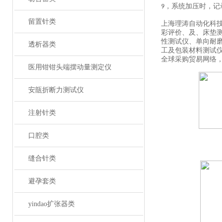
，
系统加压时，记
9
留置针类
上海理涛自动化科
彩评价、及、床垫
性测试仪、单向耐
透析器类
工及包装材料测试
全球采购贸易网络
医用钳钳头端摆动量测定仪
安瓿折断力测试仪
注射针类
口腔类
缝合针类
避孕套类
yindao扩张器类