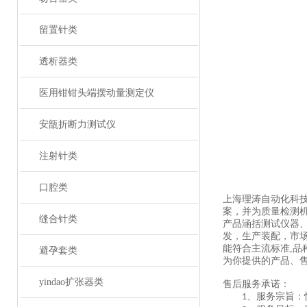
留置针类
透析器类
医用钳钳头端摆动量测定仪
安瓿折断力测试仪
注射针类
口腔类
上海理涛自动化科
案，并为质量检测
缝合针类
产品涵括测试仪器
发，生产装配，市
能符合主流标准,品
避孕套类
为你提供的产品、
yindao扩张器类
售后服务承诺：
、服务宗旨：
1