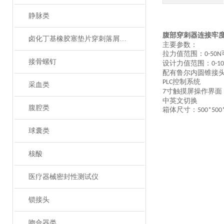
静脉类
腹部穿刺器连接牢
卤化丁基橡胶塞垫片穿刺落屑和穿刺力测试仪
主要参数：
拉力值范围：
0-50N
接骨螺钉
设计力值范围：
0-1
配有
鲁尔
内圆锥接
控制系统
PLC
采血类
寸触摸屏操作界面
7
中英文切换
腹腔类
箱体尺寸：
500*500
球囊类
核酸
医疗器械密封性测试仪
锁接头
吻合器类