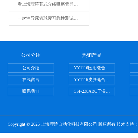
看上海理涛花式介绍吸痰管导管残留真空测试仪！不是凡尔赛，用过的人都说好
一次性导尿管球囊可靠性测试仪 配有恒温槽 上海理涛出品
公司介绍
热销产品
公司介绍
YY1116医用缝合线线径试验仪
在线留言
YY1116皮肤缝合线线径测量仪
联系我们
CSI-238ABC干湿电动摩擦色牢
Copyright © 2026 上海理涛自动化科技有限公司 版权所有 技术支持