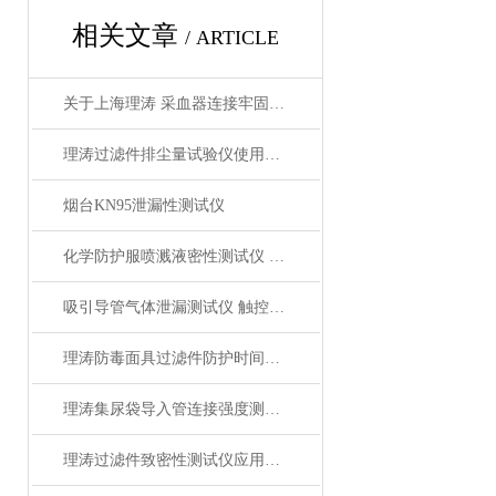
相关文章
/ ARTICLE
关于上海理涛 采血器连接牢固度测试仪 产品科普介绍！
理涛过滤件排尘量试验仪使用防范 质量保证
烟台KN95泄漏性测试仪
化学防护服喷溅液密性测试仪 GB/T24539-2021 技术参数
吸引导管气体泄漏测试仪 触控显示屏 中英文菜单 标准
理涛防毒面具过滤件防护时间测试仪质量保证
理涛集尿袋导入管连接强度测试仪 详细参数
理涛过滤件致密性测试仪应用设计 行业论文