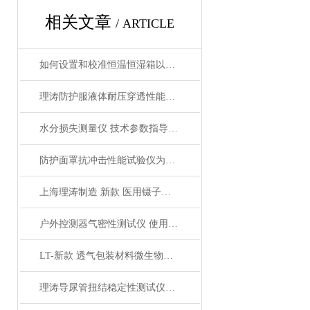
相关文章
/ ARTICLE
如何设置和校准恒温恒湿箱以保证测试精度
理涛防护服液体耐压穿透性能测试仪检测准确
水分损失测量仪 技术参数指导 上海理涛，仪器制造商
防护面罩抗冲击性能试验仪为何能一器难求？真有这么厉害？上海理涛
上海理涛制造 新款 医用镊子捏合力测试仪 YY/T0686-2017 技术指导
户外控测器气密性测试仪 使用步骤解析 上海理涛
LT-新款 透气包装材料微生物屏障分等试验仪 客户需自备以下配置
理涛导尿管扭结稳定性测试仪应用设计 测试稳定