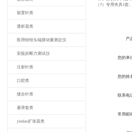
（
）专用夹具
套
7
1
留置针类
透析器类
产
医用钳钳头端摆动量测定仪
安瓿折断力测试仪
您的单
注射针类
您的姓
口腔类
缝合针类
联系电
避孕套类
常用邮
yindao扩张器类