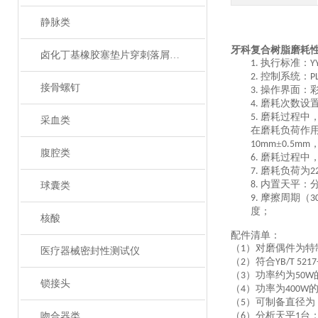
静脉类
牙科
复合树脂磨耗
卤化丁基橡胶塞垫片穿刺落屑和穿刺力测试仪
执行标准：
1.
Y
控制系统：
2.
P
接骨螺钉
操作界面：
3.
磨耗次数设
4.
磨耗过程中
5.
采血类
在磨耗负荷作
±
10mm
0.5mm
腹腔类
磨耗过程中
6.
磨耗负荷为
7.
2
内置天平：
8.
球囊类
摩擦周期（
9.
3
度；
核酸
配件清单：
（
）对磨偶件为特
1
医疗器械密封性测试仪
（
）符合
2
YB/T 5217
（
）功率约为
3
50W
锁接头
（
）功率为
4
400W
（
）可制备直径为
5
（
）分析天平
台
吻合器类
6
1