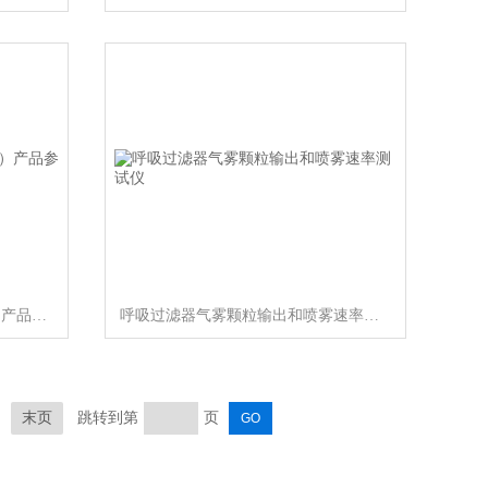
润滑油泡沫特性试定仪(双工位）产品参数
呼吸过滤器气雾颗粒输出和喷雾速率测试仪
末页
跳转到第
页